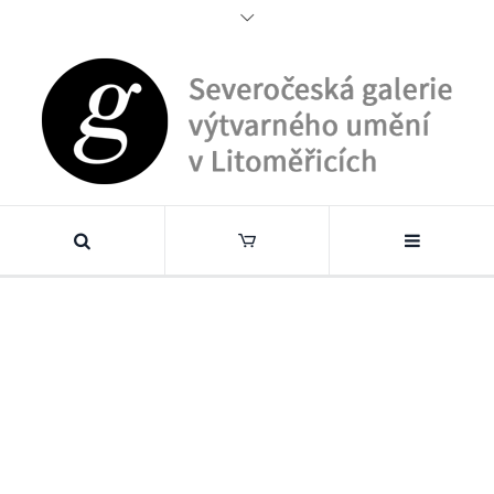
Tag:
Festival muzejních nocí
Home
/
Festival muzejních nocí