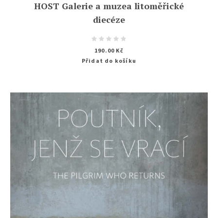
HOST Galerie a muzea litoměřické
diecéze
190.00
Kč
Přidat do košíku