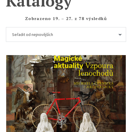
Katalogy
Seřazeno
Zobrazeno 19. – 27. z 78 výsledků
od
nejnovější