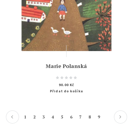
Marie Polanská
90.00
Kč
Přidat do košíku
1
2
3
4
5
6
7
8
9