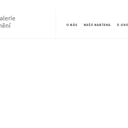
O NÁS
NAŠE NABÍDKA
E-SH
Štítek:
LOIBNER
Home
/
LOIBNER